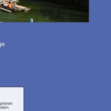
ge
 Producer
ptieren
ndern.