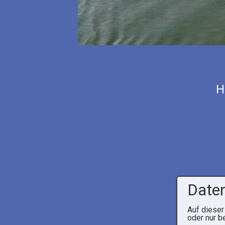
H
Daten
© 2026 Ya
Auf dieser
oder nur b